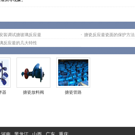
安装调试搪玻璃反应釜
搪瓷反应釜瓷面的保护方法
璃反应釜的几大特性
拌器
搪瓷放料阀
搪瓷管路
河南
黑龙江
山西
广东
重庆