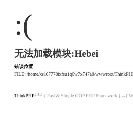
:(
无法加载模块:Hebei
错误位置
FILE: /home/xs167778ixfsu1q6w7x747a8/wwwroot/ThinkP
3.1.3
ThinkPHP
{ Fast & Simple OOP PHP Framework } -- 