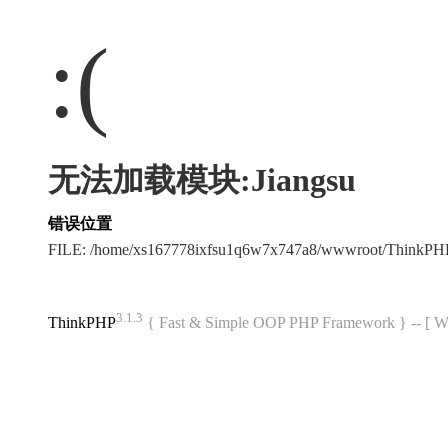
:(
无法加载模块:Jiangsu
错误位置
FILE: /home/xs167778ixfsu1q6w7x747a8/wwwroot/ThinkP
3.1.3
ThinkPHP
{ Fast & Simple OOP PHP Framework } -- 