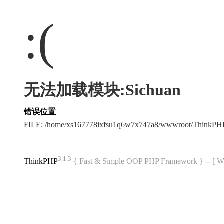
:(
无法加载模块:Sichuan
错误位置
FILE: /home/xs167778ixfsu1q6w7x747a8/wwwroot/ThinkP
3.1.3
ThinkPHP
{ Fast & Simple OOP PHP Framework } -- 